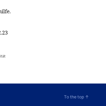
ilfe.
2.23
ität
To the top
↑