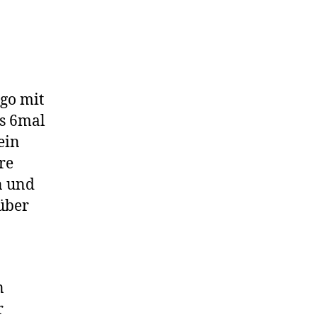
ngo mit
s 6mal
ein
re
n und
über
n
r