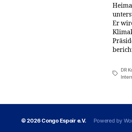
Heimat
unters
Er wir
Klimak
Präsid
berich
DR K
Tags
Inter
© 2026
Congo Espoir e.V.
Powered by Wo