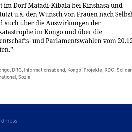
 im Dorf Matadi-Kibala bei Kinshasa und
tützt u.a. den Wunsch von Frauen nach Selbsh
d auch über die Auswirkungen der
atastrophe im Kongo und über die
entschafts- und Parlamentswahlen vom 20.1
ten.”
ongo
,
DRC
,
Informationsabend
,
Kongo
,
Projekte
,
RDC
,
Solidar
national
,
Sozial
rdPress