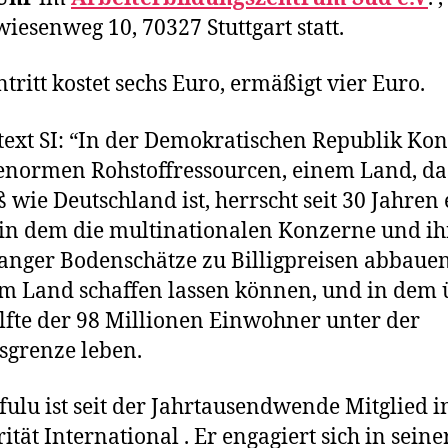
iesenweg 10, 70327 Stuttgart statt.
ntritt kostet sechs Euro, ermäßigt vier Euro.
text SI: “In der Demokratischen Republik Ko
enormen Rohstoffressourcen, einem Land, da
ß wie Deutschland ist, herrscht seit 30 Jahren 
 in dem die multinationalen Konzerne und ih
nger Bodenschätze zu Billigpreisen abbaue
m Land schaffen lassen können, und in dem 
lfte der 98 Millionen Einwohner unter der
grenze leben.
Ifulu ist seit der Jahrtausendwende Mitglied i
rität International . Er engagiert sich in seine