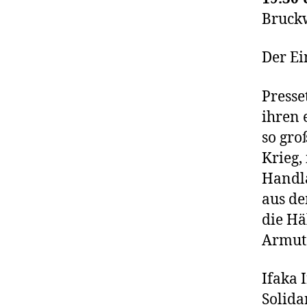
Bruckw
Der Ei
Presse
ihren 
so gro
Krieg,
Handla
aus de
die Hä
Armuts
Ifaka 
Solida