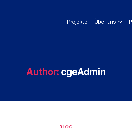
Projekte
Über uns
P
Author:
cgeAdmin
Categories
BLOG