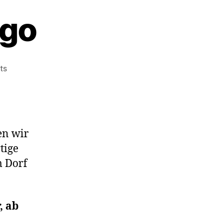
ngo
on
ts
Länderabend
Kongo
en wir
tige
m Dorf
, ab