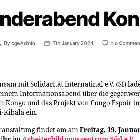
nderabend Ko
By
cgeAdmin
7th January 2024
No Commen
Post
Post
author
date
sam mit Solidarität Internatinal e.V. (SI) lad
 einem Informationsabend über die gegenwer
m Kongo und das Projekt von Congo Espoir i
-Kibala ein.
ranstaltung findet am am
Freitag, 19. Januar
 Uhr
im
Arbeiterbildungszentrum Süd e.V
. ,